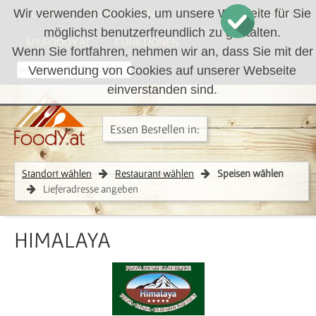
Wir verwenden Cookies, um unsere Webseite für Sie
LOGIN
REGISTRIEREN
WARENKORB
möglichst benutzerfreundlich zu gestalten.
MY.FOODY.AT
FUNKTIONEN
Wenn Sie fortfahren, nehmen wir an, dass Sie mit der
Verwendung von Cookies auf unserer Webseite
RÜCKRUF
einverstanden sind.
Essen Bestellen in:
Standort wählen
Restaurant wählen
Speisen wählen
Lieferadresse angeben
HIMALAYA