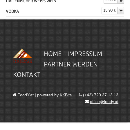
ITALIENISCHER WEISS WEIN
15,90 €
VODKA
HOME
IMPRESSUM
PARTNER WERDEN
KONTAKT
FoodY.at | powered by
KKBits
(+43) 720 37 13 13
office@foody.at