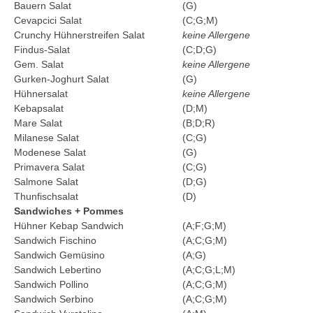
Bauern Salat
(G)
Cevapcici Salat
(C;G;M)
Crunchy Hühnerstreifen Salat
keine Allergene
Findus-Salat
(C;D;G)
Gem. Salat
keine Allergene
Gurken-Joghurt Salat
(G)
Hühnersalat
keine Allergene
Kebapsalat
(D;M)
Mare Salat
(B;D;R)
Milanese Salat
(C;G)
Modenese Salat
(G)
Primavera Salat
(C;G)
Salmone Salat
(D;G)
Thunfischsalat
(D)
Sandwiches + Pommes
Hühner Kebap Sandwich
(A;F;G;M)
Sandwich Fischino
(A;C;G;M)
Sandwich Gemüsino
(A;G)
Sandwich Lebertino
(A;C;G;L;M)
Sandwich Pollino
(A;C;G;M)
Sandwich Serbino
(A;C;G;M)