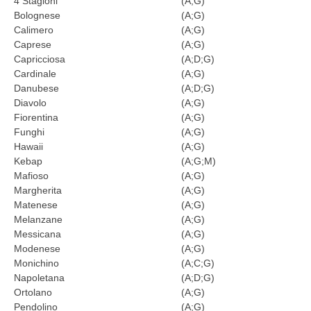
4 Stagioni
(A;G)
Bolognese
(A;G)
Calimero
(A;G)
Caprese
(A;G)
Capricciosa
(A;D;G)
Cardinale
(A;G)
Danubese
(A;D;G)
Diavolo
(A;G)
Fiorentina
(A;G)
Funghi
(A;G)
Hawaii
(A;G)
Kebap
(A;G;M)
Mafioso
(A;G)
Margherita
(A;G)
Matenese
(A;G)
Melanzane
(A;G)
Messicana
(A;G)
Modenese
(A;G)
Monichino
(A;C;G)
Napoletana
(A;D;G)
Ortolano
(A;G)
Pendolino
(A;G)