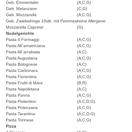
Geb. Emmentaler
(A;C;G)
Geb. Melanzane
(C;G)
Geb. Mozzarella
(A;C;G)
Geb. Zwiebelringe 10stk. mit Pommes
keine Allergene
Mozzarella Caprese
(G)
Nudelgerichte
Pasta 4 Formaggi
(A;C;G)
Pasta All´amatriciana
(A;C;G)
Pasta All´arrabiata
(A;C)
Pasta Augustana
(A;C;G)
Pasta Bolognese
(A;C)
Pasta Carbonara
(A;C;G)
Pasta Fiorentina
(A;C;G)
Pasta Frutti di Mare
(B;R)
Pasta Napoletana
(A;C)
Pasta Panna
(A;C;G)
Pasta Piotentino
(A;C;D;G)
Pasta Potenzana
(A;C;G)
Pasta Tarantina
(A;C;D;G)
Pasta Torinese
(A;C;G)
Pizza