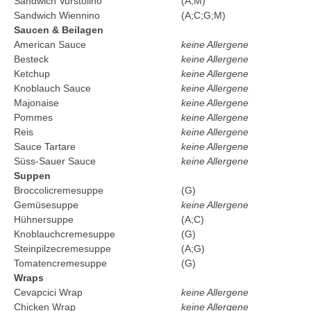
Sandwich Vurstolino
(A;M)
Sandwich Wiennino
(A;C;G;M)
Saucen & Beilagen
American Sauce
keine Allergene
Besteck
keine Allergene
Ketchup
keine Allergene
Knoblauch Sauce
keine Allergene
Majonaise
keine Allergene
Pommes
keine Allergene
Reis
keine Allergene
Sauce Tartare
keine Allergene
Süss-Sauer Sauce
keine Allergene
Suppen
Broccolicremesuppe
(G)
Gemüsesuppe
keine Allergene
Hühnersuppe
(A;C)
Knoblauchcremesuppe
(G)
Steinpilzecremesuppe
(A;G)
Tomatencremesuppe
(G)
Wraps
Cevapcici Wrap
keine Allergene
Chicken Wrap
keine Allergene