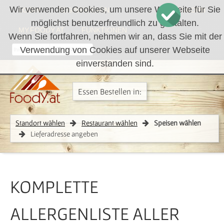
Wir verwenden Cookies, um unsere Webseite für Sie
LOGIN
REGISTRIEREN
WARENKORB
möglichst benutzerfreundlich zu gestalten.
MY.FOODY.AT
FUNKTIONEN
Wenn Sie fortfahren, nehmen wir an, dass Sie mit der
Verwendung von Cookies auf unserer Webseite
RÜCKRUF
einverstanden sind.
Essen Bestellen in:
Standort wählen
Restaurant wählen
Speisen wählen
Lieferadresse angeben
KOMPLETTE
ALLERGENLISTE ALLER