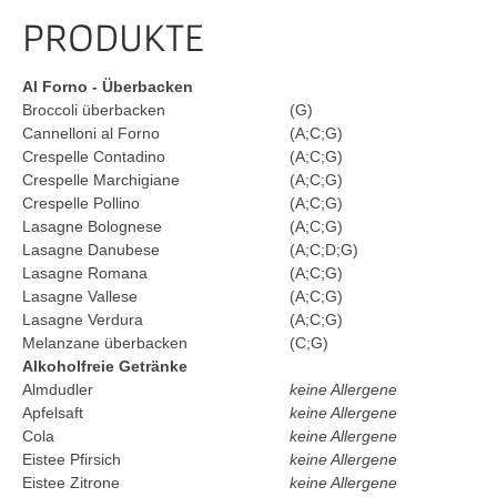
PRODUKTE
Al Forno - Überbacken
Broccoli überbacken
(G)
Cannelloni al Forno
(A;C;G)
Crespelle Contadino
(A;C;G)
Crespelle Marchigiane
(A;C;G)
Crespelle Pollino
(A;C;G)
Lasagne Bolognese
(A;C;G)
Lasagne Danubese
(A;C;D;G)
Lasagne Romana
(A;C;G)
Lasagne Vallese
(A;C;G)
Lasagne Verdura
(A;C;G)
Melanzane überbacken
(C;G)
Alkoholfreie Getränke
Almdudler
keine Allergene
Apfelsaft
keine Allergene
Cola
keine Allergene
Eistee Pfirsich
keine Allergene
Eistee Zitrone
keine Allergene