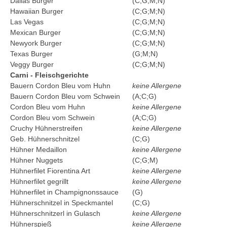
Dallas Burger
(C;G;M;N)
Hawaiian Burger
(C;G;M;N)
Las Vegas
(C;G;M;N)
Mexican Burger
(C;G;M;N)
Newyork Burger
(C;G;M;N)
Texas Burger
(G;M;N)
Veggy Burger
(C;G;M;N)
Carni - Fleischgerichte
Bauern Cordon Bleu vom Huhn
keine Allergene
Bauern Cordon Bleu vom Schwein
(A;C;G)
Cordon Bleu vom Huhn
keine Allergene
Cordon Bleu vom Schwein
(A;C;G)
Cruchy Hühnerstreifen
keine Allergene
Geb. Hühnerschnitzel
(C;G)
Hühner Medaillon
keine Allergene
Hühner Nuggets
(C;G;M)
Hühnerfilet Fiorentina Art
keine Allergene
Hühnerfilet gegrillt
keine Allergene
Hühnerfilet in Champignonssauce
(G)
Hühnerschnitzel in Speckmantel
(C;G)
Hühnerschnitzerl in Gulasch
keine Allergene
Hühnerspieß
keine Allergene