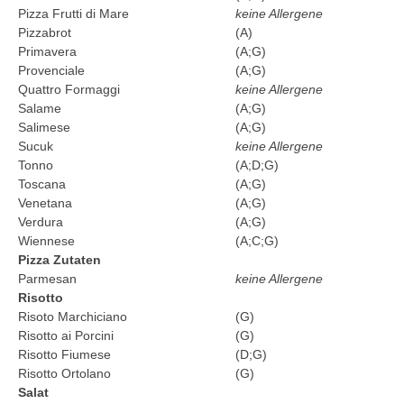
Pizza Frutti di Mare
keine Allergene
Pizzabrot
(A)
Primavera
(A;G)
Provenciale
(A;G)
Quattro Formaggi
keine Allergene
Salame
(A;G)
Salimese
(A;G)
Sucuk
keine Allergene
Tonno
(A;D;G)
Toscana
(A;G)
Venetana
(A;G)
Verdura
(A;G)
Wiennese
(A;C;G)
Pizza Zutaten
Parmesan
keine Allergene
Risotto
Risoto Marchiciano
(G)
Risotto ai Porcini
(G)
Risotto Fiumese
(D;G)
Risotto Ortolano
(G)
Salat