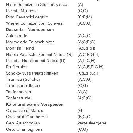
Natur Schnitzel in Steinpilzsauce
(A)
Piccata Milanese
(C;G)
Rind Cevapcici gegrillt
(C;F;M)
Wiener Schnitzel vom Schwein
(A;C;G)
Desserts - Nachspeisen
Apfelstrudel
(A;C;G)
Marmelade Palatschinken
(A;C;F;G)
Mohr im Hemd
(A;C;F;H)
Nutela Palatschinken mit Nutela (R)
(A;C;F;G;H)
Pizzetta Nutellino mit Nutela (R)
(A;F;G;H)
Profiteroles
(A;C;E;F;G;H)
Schoko-Nuss Palatschinken
(C;E;F;G;H)
Tiramisu (Schoko)
(A;C;G)
Tiramisu(Erdbeer)
(C;G)
Topfennockerl
(A;G)
Topfenstrudel
(A;C;G)
Kalte und warme Vorspeisen
Carpaccio di Manzo
(G)
Cocktail di Gamberetti
(B;C;G)
Geb. Artischocken
keine Allergene
Geb. Champignons
(C;G)