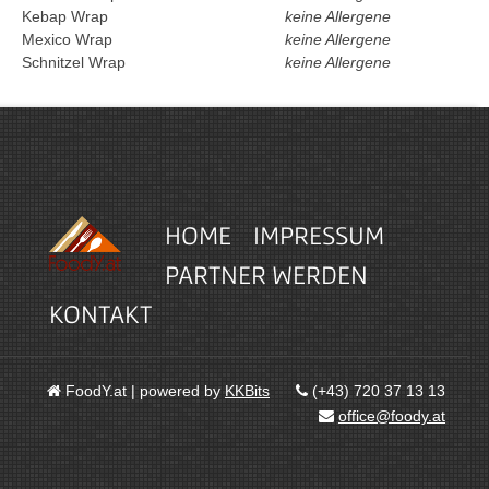
Kebap Wrap
keine Allergene
Mexico Wrap
keine Allergene
Schnitzel Wrap
keine Allergene
HOME
IMPRESSUM
PARTNER WERDEN
KONTAKT
FoodY.at | powered by
KKBits
(+43) 720 37 13 13
office@foody.at