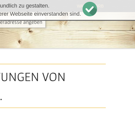
ndlich zu gestalten.
WARENKORB
erer Webseite einverstanden sind.
feradresse angeben
RTUNGEN VON
.