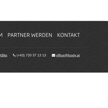
M
PARTNER WERDEN
KONTAKT
KBits
(+43) 720 37 13 13
office@foody.at