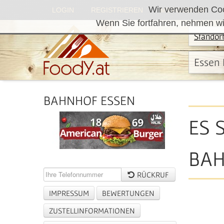
Wir verwenden Cook
LOGIN
REGISTRIEREN
MY.FOODY.AT
Wenn Sie fortfahren, nehmen wi
Standor
Essen 
BAHNHOF ESSEN
ES 
BAH
RÜCKRUF
IMPRESSUM
BEWERTUNGEN
ZUSTELLINFORMATIONEN