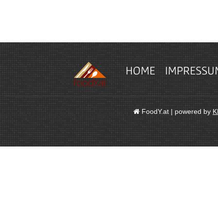
HOME
IMPRESSU
FoodY.at | powered by
K