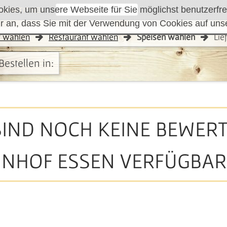
ies, um unsere Webseite für Sie möglichst benutzerfreu
FUNKTIONEN
RÜCKRUF
r an, dass Sie mit der Verwendung von Cookies auf uns
t wählen
Restaurant wählen
Speisen wählen
Lie
Bestellen in:
SIND NOCH KEINE BEWE
NHOF ESSEN VERFÜGBAR