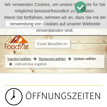
Wir verwenden Cookies, um unsere Webseite für Sie
LOGIN
REGISTRIEREN
WARENKORB
möglichst benutzerfreundlich zu gestalten.
MY.FOODY.AT
FUNKTIONEN
Wenn Sie fortfahren, nehmen wir an, dass Sie mit der
Verwendung von Cookies auf unserer Webseite
RÜCKRUF
einverstanden sind.
Essen Bestellen in:
Standort wählen
Restaurant wählen
Speisen wählen
Lieferadresse angeben
ÖFFNUNGSZEITEN