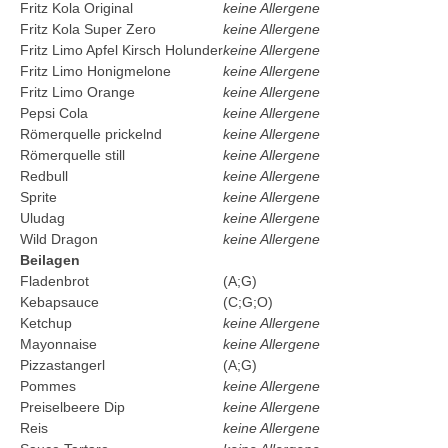
Fritz Kola Original
keine Allergene
Fritz Kola Super Zero
keine Allergene
Fritz Limo Apfel Kirsch Holunder
keine Allergene
Fritz Limo Honigmelone
keine Allergene
Fritz Limo Orange
keine Allergene
Pepsi Cola
keine Allergene
Römerquelle prickelnd
keine Allergene
Römerquelle still
keine Allergene
Redbull
keine Allergene
Sprite
keine Allergene
Uludag
keine Allergene
Wild Dragon
keine Allergene
Beilagen
Fladenbrot
(A;G)
Kebapsauce
(C;G;O)
Ketchup
keine Allergene
Mayonnaise
keine Allergene
Pizzastangerl
(A;G)
Pommes
keine Allergene
Preiselbeere Dip
keine Allergene
Reis
keine Allergene