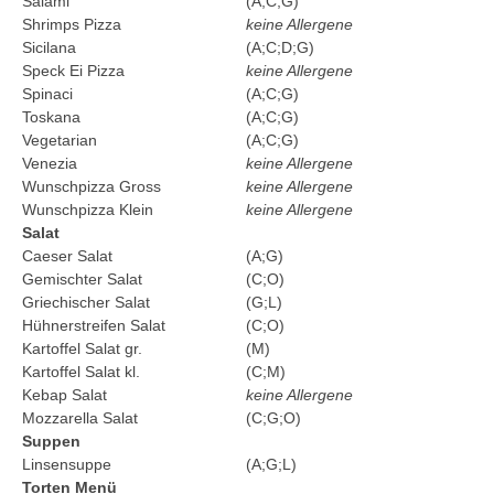
Salami
(A;C;G)
Shrimps Pizza
keine Allergene
Sicilana
(A;C;D;G)
Speck Ei Pizza
keine Allergene
Spinaci
(A;C;G)
Toskana
(A;C;G)
Vegetarian
(A;C;G)
Venezia
keine Allergene
Wunschpizza Gross
keine Allergene
Wunschpizza Klein
keine Allergene
Salat
Caeser Salat
(A;G)
Gemischter Salat
(C;O)
Griechischer Salat
(G;L)
Hühnerstreifen Salat
(C;O)
Kartoffel Salat gr.
(M)
Kartoffel Salat kl.
(C;M)
Kebap Salat
keine Allergene
Mozzarella Salat
(C;G;O)
Suppen
Linsensuppe
(A;G;L)
Torten Menü