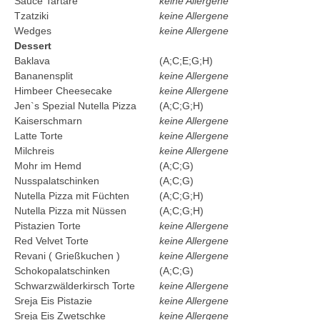
Sauce Tartare
keine Allergene
Tzatziki
keine Allergene
Wedges
keine Allergene
Dessert
Baklava
(A;C;E;G;H)
Bananensplit
keine Allergene
Himbeer Cheesecake
keine Allergene
Jen`s Spezial Nutella Pizza
(A;C;G;H)
Kaiserschmarn
keine Allergene
Latte Torte
keine Allergene
Milchreis
keine Allergene
Mohr im Hemd
(A;C;G)
Nusspalatschinken
(A;C;G)
Nutella Pizza mit Füchten
(A;C;G;H)
Nutella Pizza mit Nüssen
(A;C;G;H)
Pistazien Torte
keine Allergene
Red Velvet Torte
keine Allergene
Revani ( Grießkuchen )
keine Allergene
Schokopalatschinken
(A;C;G)
Schwarzwälderkirsch Torte
keine Allergene
Sreja Eis Pistazie
keine Allergene
Sreja Eis Zwetschke
keine Allergene