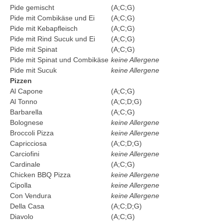
Pide gemischt
(A;C;G)
Pide mit Combikäse und Ei
(A;C;G)
Pide mit Kebapfleisch
(A;C;G)
Pide mit Rind Sucuk und Ei
(A;C;G)
Pide mit Spinat
(A;C;G)
Pide mit Spinat und Combikäse
keine Allergene
Pide mit Sucuk
keine Allergene
Pizzen
Al Capone
(A;C;G)
Al Tonno
(A;C;D;G)
Barbarella
(A;C;G)
Bolognese
keine Allergene
Broccoli Pizza
keine Allergene
Capricciosa
(A;C;D;G)
Carciofini
keine Allergene
Cardinale
(A;C;G)
Chicken BBQ Pizza
keine Allergene
Cipolla
keine Allergene
Con Vendura
keine Allergene
Della Casa
(A;C;D;G)
Diavolo
(A;C;G)