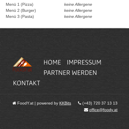
Menü 1 (Pizza)
keine Allergene
Menü 2 (Burger)
keine Allergene
Menü 3 (Pasta)
keine Allergene
HOME
IMPRESSUM
PARTNER WERDEN
KONTAKT
FoodY.at | powered by
KKBits
(+43) 720 37 13 13
office@foody.at