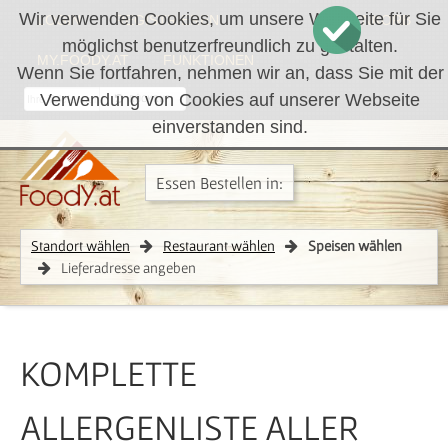
Wir verwenden Cookies, um unsere Webseite für Sie
LOGIN
REGISTRIEREN
WARENKORB
möglichst benutzerfreundlich zu gestalten.
MY.FOODY.AT
FUNKTIONEN
Wenn Sie fortfahren, nehmen wir an, dass Sie mit der
Verwendung von Cookies auf unserer Webseite
RÜCKRUF
einverstanden sind.
Essen Bestellen in:
Standort wählen
Restaurant wählen
Speisen wählen
Lieferadresse angeben
KOMPLETTE
ALLERGENLISTE ALLER