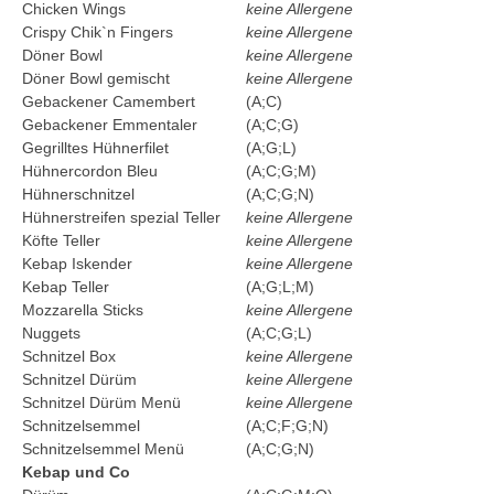
Chicken Wings
keine Allergene
Crispy Chik`n Fingers
keine Allergene
Döner Bowl
keine Allergene
Döner Bowl gemischt
keine Allergene
Gebackener Camembert
(A;C)
Gebackener Emmentaler
(A;C;G)
Gegrilltes Hühnerfilet
(A;G;L)
Hühnercordon Bleu
(A;C;G;M)
Hühnerschnitzel
(A;C;G;N)
Hühnerstreifen spezial Teller
keine Allergene
Köfte Teller
keine Allergene
Kebap Iskender
keine Allergene
Kebap Teller
(A;G;L;M)
Mozzarella Sticks
keine Allergene
Nuggets
(A;C;G;L)
Schnitzel Box
keine Allergene
Schnitzel Dürüm
keine Allergene
Schnitzel Dürüm Menü
keine Allergene
Schnitzelsemmel
(A;C;F;G;N)
Schnitzelsemmel Menü
(A;C;G;N)
Kebap und Co