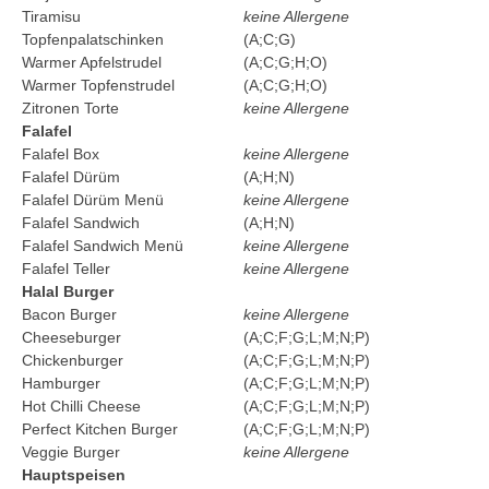
Tiramisu
keine Allergene
Topfenpalatschinken
(A;C;G)
Warmer Apfelstrudel
(A;C;G;H;O)
Warmer Topfenstrudel
(A;C;G;H;O)
Zitronen Torte
keine Allergene
Falafel
Falafel Box
keine Allergene
Falafel Dürüm
(A;H;N)
Falafel Dürüm Menü
keine Allergene
Falafel Sandwich
(A;H;N)
Falafel Sandwich Menü
keine Allergene
Falafel Teller
keine Allergene
Halal Burger
Bacon Burger
keine Allergene
Cheeseburger
(A;C;F;G;L;M;N;P)
Chickenburger
(A;C;F;G;L;M;N;P)
Hamburger
(A;C;F;G;L;M;N;P)
Hot Chilli Cheese
(A;C;F;G;L;M;N;P)
Perfect Kitchen Burger
(A;C;F;G;L;M;N;P)
Veggie Burger
keine Allergene
Hauptspeisen