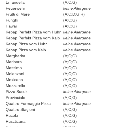
Emanuella
(A;C;G)
Feuerwehr
keine Allergene
Frutti di Mare
(A;C;D;G;R)
Funghi
(A;C;G)
Hawai
(A;C;G)
Kebap Perfekt Pizza vom Huhn
keine Allergene
Kebap Perfekt Pizza vom Kalb
keine Allergene
Kebap Pizza vom Huhn
keine Allergene
Kebap Pizza vom Kalb
keine Allergene
Margherita
(A;C;G)
Marinara
(A;C;G)
Massimo
(A;C;G)
Melanzani
(A;C;G)
Mexicana
(A;C;G)
Mozzarella
(A;C;G)
Pizza Sucuk
keine Allergene
Provinciale
(A;C;G)
Quattro Formaggio Pizza
keine Allergene
Quattro Stagioni
(A;C;G)
Rucola
(A;C;G)
Ruscticana
(A;C;G)