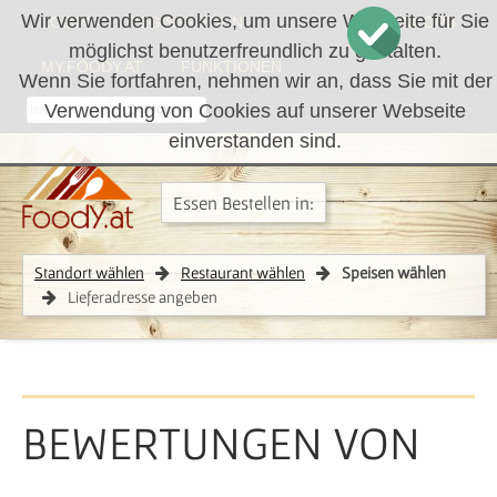
Wir verwenden Cookies, um unsere Webseite für Sie
LOGIN
REGISTRIEREN
WARENKORB
möglichst benutzerfreundlich zu gestalten.
MY.FOODY.AT
FUNKTIONEN
Wenn Sie fortfahren, nehmen wir an, dass Sie mit der
Verwendung von Cookies auf unserer Webseite
RÜCKRUF
einverstanden sind.
Essen Bestellen in:
Standort wählen
Restaurant wählen
Speisen wählen
Lieferadresse angeben
BEWERTUNGEN VON