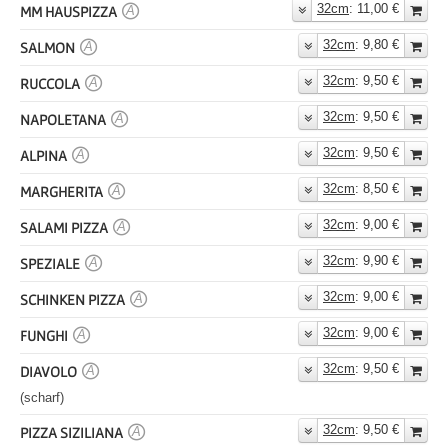
32cm
: 11,00 €
MM HAUSPIZZA
A
32cm
: 9,80 €
SALMON
A
32cm
: 9,50 €
RUCCOLA
A
32cm
: 9,50 €
NAPOLETANA
A
32cm
: 9,50 €
ALPINA
A
32cm
: 8,50 €
MARGHERITA
A
32cm
: 9,00 €
SALAMI PIZZA
A
32cm
: 9,90 €
SPEZIALE
A
32cm
: 9,00 €
SCHINKEN PIZZA
A
32cm
: 9,00 €
FUNGHI
A
32cm
: 9,50 €
DIAVOLO
A
(scharf)
32cm
: 9,50 €
PIZZA SIZILIANA
A