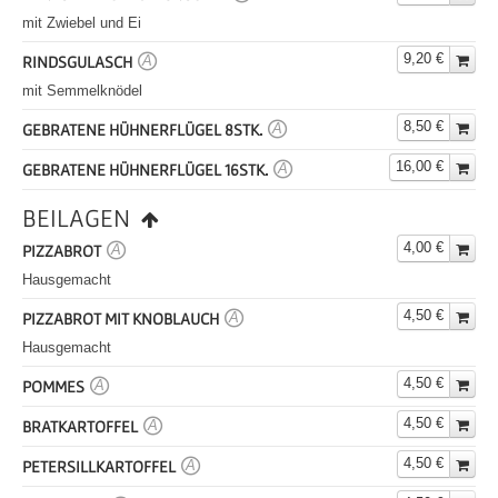
mit Zwiebel und Ei
9,20 €
RINDSGULASCH
A
mit Semmelknödel
8,50 €
GEBRATENE HÜHNERFLÜGEL 8STK.
A
16,00 €
GEBRATENE HÜHNERFLÜGEL 16STK.
A
BEILAGEN
4,00 €
PIZZABROT
A
Hausgemacht
4,50 €
PIZZABROT MIT KNOBLAUCH
A
Hausgemacht
4,50 €
POMMES
A
4,50 €
BRATKARTOFFEL
A
4,50 €
PETERSILLKARTOFFEL
A