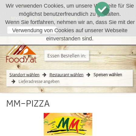
Wir verwenden Cookies, um unsere Webseite für Sie
LOGIN
REGISTRIEREN
WARENKORB
möglichst benutzerfreundlich zu gestalten.
MY.FOODY.AT
FUNKTIONEN
Wenn Sie fortfahren, nehmen wir an, dass Sie mit der
Verwendung von Cookies auf unserer Webseite
RÜCKRUF
einverstanden sind.
Essen Bestellen in:
Standort wählen
Restaurant wählen
Speisen wählen
Lieferadresse angeben
MM-PIZZA