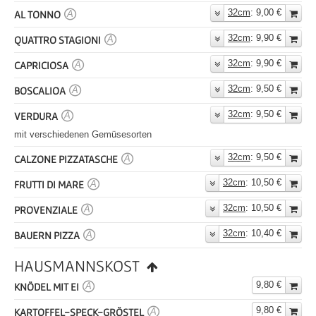
32cm
: 9,00 €
AL TONNO
A
32cm
: 9,90 €
QUATTRO STAGIONI
A
32cm
: 9,90 €
CAPRICIOSA
A
32cm
: 9,50 €
BOSCALIOA
A
32cm
: 9,50 €
VERDURA
A
mit verschiedenen Gemüsesorten
32cm
: 9,50 €
CALZONE PIZZATASCHE
A
32cm
: 10,50 €
FRUTTI DI MARE
A
32cm
: 10,50 €
PROVENZIALE
A
32cm
: 10,40 €
BAUERN PIZZA
A
HAUSMANNSKOST
9,80 €
KNÖDEL MIT EI
A
9,80 €
KARTOFFEL-SPECK-GRÖSTEL
A