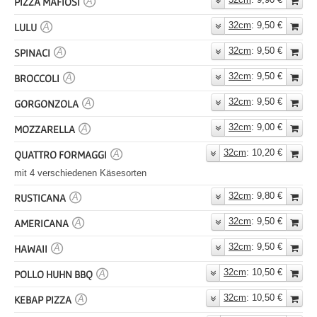
PIZZA MAFIOSI
A
32cm
: 9,50 €
LULU
A
32cm
: 9,50 €
SPINACI
A
32cm
: 9,50 €
BROCCOLI
A
32cm
: 9,50 €
GORGONZOLA
A
32cm
: 9,00 €
MOZZARELLA
A
32cm
: 10,20 €
QUATTRO FORMAGGI
A
mit 4 verschiedenen Käsesorten
32cm
: 9,80 €
RUSTICANA
A
32cm
: 9,50 €
AMERICANA
A
32cm
: 9,50 €
HAWAII
A
32cm
: 10,50 €
POLLO HUHN BBQ
A
32cm
: 10,50 €
KEBAP PIZZA
A