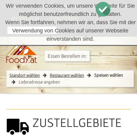
Wir verwenden Cookies, um unsere Webseite für Sie
LOGIN
REGISTRIEREN
WARENKORB
möglichst benutzerfreundlich zu gestalten.
MY.FOODY.AT
FUNKTIONEN
Wenn Sie fortfahren, nehmen wir an, dass Sie mit der
Verwendung von Cookies auf unserer Webseite
RÜCKRUF
einverstanden sind.
Essen Bestellen in:
Standort wählen
Restaurant wählen
Speisen wählen
Lieferadresse angeben
ZUSTELLGEBIETE