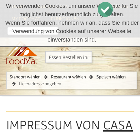
Wir verwenden Cookies, um unsere Webseite für Sie
LOGIN
REGISTRIEREN
WARENKORB
möglichst benutzerfreundlich zu gestalten.
MY.FOODY.AT
FUNKTIONEN
Wenn Sie fortfahren, nehmen wir an, dass Sie mit der
Verwendung von Cookies auf unserer Webseite
RÜCKRUF
einverstanden sind.
Essen Bestellen in:
Standort wählen
Restaurant wählen
Speisen wählen
Lieferadresse angeben
IMPRESSUM VON
CASA