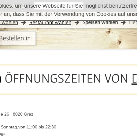
ies, um unsere Webseite für Sie möglichst benutzerfreu
FUNKTIONEN
RÜCKRUF
r an, dass Sie mit der Verwendung von Cookies auf uns
t wählen
Restaurant wählen
Speisen wählen
Lie
Bestellen in:
ÖFFNUNGSZEITEN VON
e 26 | 8020 Graz
 Sonntag,
von
11:00
bis
22:30
tags