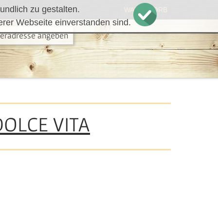
ndlich zu gestalten.
WARENKORB
erer Webseite einverstanden sind.
feradresse angeben
DOLCE VITA