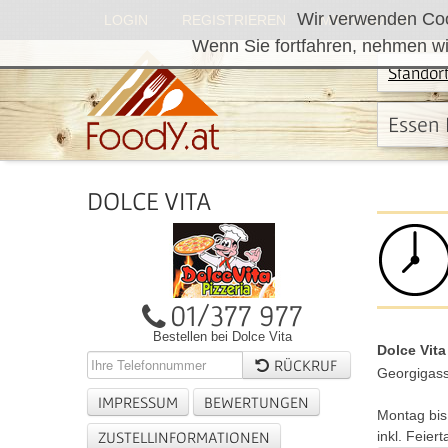
Wir verwenden Cook
LOGIN
REGISTRIEREN
MY.FOODY.AT
Wenn Sie fortfahren, nehmen wi
Standor
Essen 
DOLCE VITA
01/377 977
Bestellen bei Dolce Vita
Dolce Vita
RÜCKRUF
Georgigass
IMPRESSUM
BEWERTUNGEN
Montag bis
ZUSTELLINFORMATIONEN
inkl. Feier