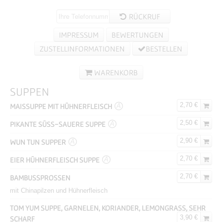
RÜCKRUF
IMPRESSUM
BEWERTUNGEN
ZUSTELLINFORMATIONEN
BESTELLEN
WARENKORB
SUPPEN
2,70 €
MAISSUPPE MIT HÜHNERFLEISCH
A
2,50 €
PIKANTE SÜSS-SAUERE SUPPE
A
2,90 €
WUN TUN SUPPER
A
2,70 €
EIER HÜHNERFLEISCH SUPPE
A
2,70 €
BAMBUSSPROSSEN
mit Chinapilzen und Hühnerfleisch
TOM YUM SUPPE, GARNELEN, KORIANDER, LEMONGRASS, SEHR
3,90 €
SCHARF