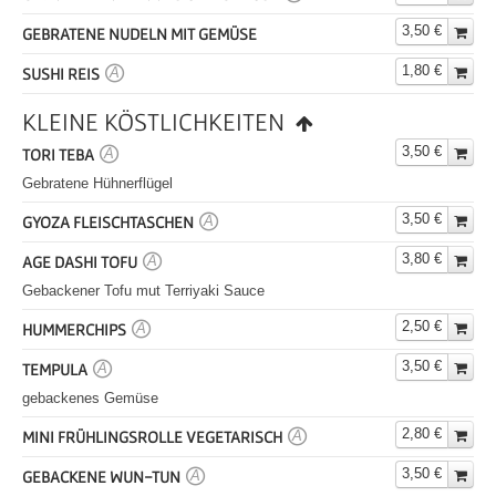
3,50 €
GEBRATENE NUDELN MIT GEMÜSE
1,80 €
SUSHI REIS
A
KLEINE KÖSTLICHKEITEN
3,50 €
TORI TEBA
A
Gebratene Hühnerflügel
3,50 €
GYOZA FLEISCHTASCHEN
A
3,80 €
AGE DASHI TOFU
A
Gebackener Tofu mut Terriyaki Sauce
2,50 €
HUMMERCHIPS
A
3,50 €
TEMPULA
A
gebackenes Gemüse
2,80 €
MINI FRÜHLINGSROLLE VEGETARISCH
A
3,50 €
GEBACKENE WUN-TUN
A