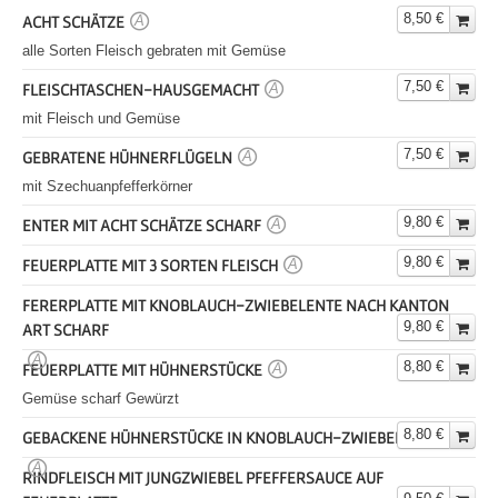
8,50 €
ACHT SCHÄTZE
A
alle Sorten Fleisch gebraten mit Gemüse
7,50 €
FLEISCHTASCHEN-HAUSGEMACHT
A
mit Fleisch und Gemüse
7,50 €
GEBRATENE HÜHNERFLÜGELN
A
mit Szechuanpfefferkörner
9,80 €
ENTER MIT ACHT SCHÄTZE SCHARF
A
9,80 €
FEUERPLATTE MIT 3 SORTEN FLEISCH
A
FERERPLATTE MIT KNOBLAUCH-ZWIEBELENTE NACH KANTON
9,80 €
ART SCHARF
A
8,80 €
FEUERPLATTE MIT HÜHNERSTÜCKE
A
Gemüse scharf Gewürzt
8,80 €
GEBACKENE HÜHNERSTÜCKE IN KNOBLAUCH-ZWIEBEL SOSSE
A
RINDFLEISCH MIT JUNGZWIEBEL PFEFFERSAUCE AUF