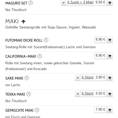
6 Sushi + 3 Maki
: 9,50 €
MAGURO SET
A
Nur Thunfisch
MAKI
Gefüllte Seetangrolle mit Soja-Sauce, Ingwer, Wassabi
8,90 €
FUTOMAKI DICKE ROLL
A
Seetang-Rolle mit Surumi(Krebsersatz) Lachs und Gemüse
8,90 €
CALIFORNIA-MAKI
A
Rolle mit Seetang innen, sowie gekochter Garnele, Surumi
(Krebsersatz) und Avocado
6 Stück
: 3,90 €
SAKE MAKI
A
nur Lachs
6 Stück
: 4,50 €
TEKKA MAKI
A
Nur Thunfisch
7,90 €
GEMISCHTE MAKI
A
mit Fisch und Gemüse