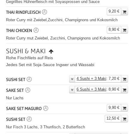
Gegrilltes Hühnerfleisch mit Soyasprossen und Sauce
9,20 €
THAI RINDFLEISCH
A
Roter Curry mit Zwiebel,Zucchini, Champignons und Kokosmilch
8,90 €
THAI CHICKEN
A
Roter Curry mut Zwiebel, Zucchini, Champignons und Kokosmilch
SUSHI & MAKI
Rohe Fischfilets auf Reis
Jedes Set mit Soja-Sauce Ingwer und Wassabi
4 Sushi + 3 Maki
: 7,20 €
SUSHI SET
A
6 Sushi + 3 Maki
: 8,90 €
SAKE SET
A
Nur Lachs
9,90 €
SAKE SET MAGURO
A
12,50 €
SUSHI SET
A
Nur Fisch 3 Lachs, 3 Thunfisch, 2 Butterfisch