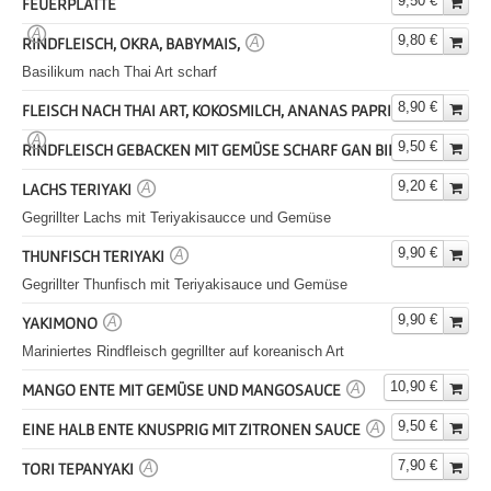
9,50 €
FEUERPLATTE
A
9,80 €
RINDFLEISCH, OKRA, BABYMAIS,
A
Basilikum nach Thai Art scharf
8,90 €
FLEISCH NACH THAI ART, KOKOSMILCH, ANANAS PAPRIKA SCHARF
A
9,50 €
RINDFLEISCH GEBACKEN MIT GEMÜSE SCHARF GAN BIEN ART
A
9,20 €
LACHS TERIYAKI
A
Gegrillter Lachs mit Teriyakisaucce und Gemüse
9,90 €
THUNFISCH TERIYAKI
A
Gegrillter Thunfisch mit Teriyakisauce und Gemüse
9,90 €
YAKIMONO
A
Mariniertes Rindfleisch gegrillter auf koreanisch Art
10,90 €
MANGO ENTE MIT GEMÜSE UND MANGOSAUCE
A
9,50 €
EINE HALB ENTE KNUSPRIG MIT ZITRONEN SAUCE
A
7,90 €
TORI TEPANYAKI
A