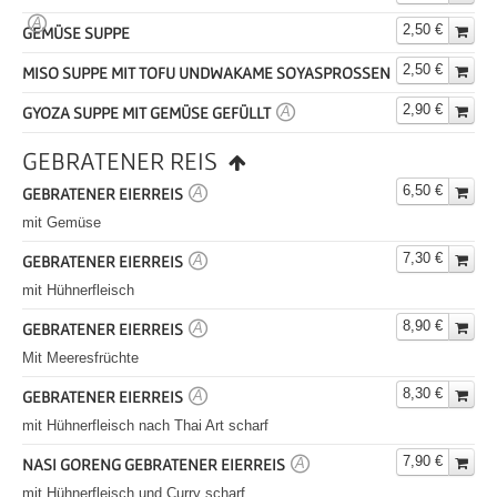
A
2,50 €
GEMÜSE SUPPE
2,50 €
MISO SUPPE MIT TOFU UNDWAKAME SOYASPROSSEN
A
2,90 €
GYOZA SUPPE MIT GEMÜSE GEFÜLLT
A
GEBRATENER REIS
6,50 €
GEBRATENER EIERREIS
A
mit Gemüse
7,30 €
GEBRATENER EIERREIS
A
mit Hühnerfleisch
8,90 €
GEBRATENER EIERREIS
A
Mit Meeresfrüchte
8,30 €
GEBRATENER EIERREIS
A
mit Hühnerfleisch nach Thai Art scharf
7,90 €
NASI GORENG GEBRATENER EIERREIS
A
mit Hühnerfleisch und Curry scharf