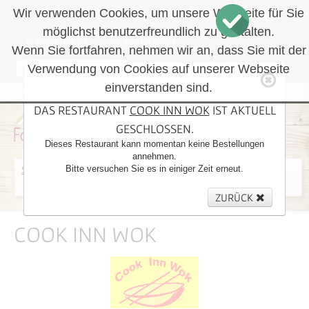
Wir verwenden Cookies, um unsere Webseite für Sie
LOGIN
REGISTRIEREN
WARENKORB
möglichst benutzerfreundlich zu gestalten.
MY.FOODY.AT
FUNKTIONEN
Wenn Sie fortfahren, nehmen wir an, dass Sie mit der
Verwendung von Cookies auf unserer Webseite
RÜCKRUF
einverstanden sind.
DAS RESTAURANT
COOK INN WOK
IST AKTUELL
Essen Bestellen in:
GESCHLOSSEN.
Dieses Restaurant kann momentan keine Bestellungen
annehmen.
Standort wählen
Restaurant wählen
Speisen wählen
Bitte versuchen Sie es in einiger Zeit erneut.
Lieferadresse angeben
ZURÜCK
COOK INN WOK