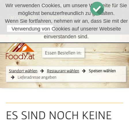
Wir verwenden Cookies, um unsere Webseite für Sie
LOGIN
REGISTRIEREN
WARENKORB
möglichst benutzerfreundlich zu gestalten.
MY.FOODY.AT
FUNKTIONEN
Wenn Sie fortfahren, nehmen wir an, dass Sie mit der
Verwendung von Cookies auf unserer Webseite
RÜCKRUF
einverstanden sind.
Essen Bestellen in:
Standort wählen
Restaurant wählen
Speisen wählen
Lieferadresse angeben
ES SIND NOCH KEINE