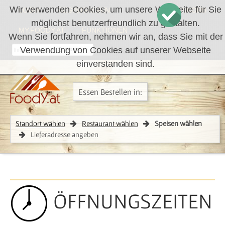
Wir verwenden Cookies, um unsere Webseite für Sie
LOGIN
REGISTRIEREN
WARENKORB
möglichst benutzerfreundlich zu gestalten.
MY.FOODY.AT
FUNKTIONEN
Wenn Sie fortfahren, nehmen wir an, dass Sie mit der
Verwendung von Cookies auf unserer Webseite
RÜCKRUF
einverstanden sind.
Essen Bestellen in:
Standort wählen
Restaurant wählen
Speisen wählen
Lieferadresse angeben
ÖFFNUNGSZEITEN