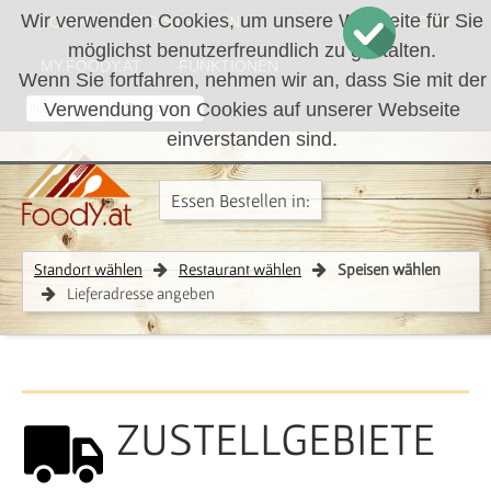
Wir verwenden Cookies, um unsere Webseite für Sie
LOGIN
REGISTRIEREN
WARENKORB
möglichst benutzerfreundlich zu gestalten.
MY.FOODY.AT
FUNKTIONEN
Wenn Sie fortfahren, nehmen wir an, dass Sie mit der
Verwendung von Cookies auf unserer Webseite
RÜCKRUF
einverstanden sind.
Essen Bestellen in:
Standort wählen
Restaurant wählen
Speisen wählen
Lieferadresse angeben
ZUSTELLGEBIETE