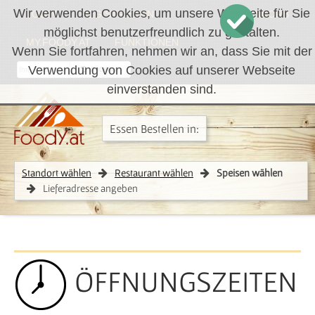
Wir verwenden Cookies, um unsere Webseite für Sie
LOGIN
REGISTRIEREN
WARENKORB
möglichst benutzerfreundlich zu gestalten.
MY.FOODY.AT
FUNKTIONEN
Wenn Sie fortfahren, nehmen wir an, dass Sie mit der
Verwendung von Cookies auf unserer Webseite
RÜCKRUF
einverstanden sind.
Essen Bestellen in:
Standort wählen
Restaurant wählen
Speisen wählen
Lieferadresse angeben
ÖFFNUNGSZEITEN