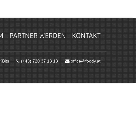
M
PARTNER WERDEN
KONTAKT
KBits
(+43) 720 37 13 13
office@foody.at