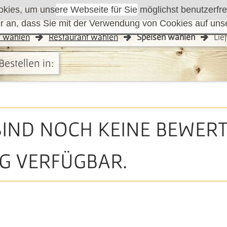
ies, um unsere Webseite für Sie möglichst benutzerfreu
FUNKTIONEN
RÜCKRUF
r an, dass Sie mit der Verwendung von Cookies auf uns
t wählen
Restaurant wählen
Speisen wählen
Lie
Bestellen in:
SIND NOCH KEINE BEWE
G VERFÜGBAR.