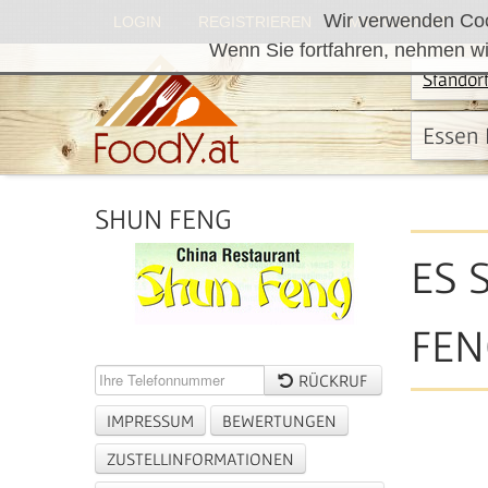
Wir verwenden Cook
LOGIN
REGISTRIEREN
MY.FOODY.AT
Wenn Sie fortfahren, nehmen wi
Standor
Essen 
SHUN FENG
ES 
FEN
RÜCKRUF
IMPRESSUM
BEWERTUNGEN
ZUSTELLINFORMATIONEN