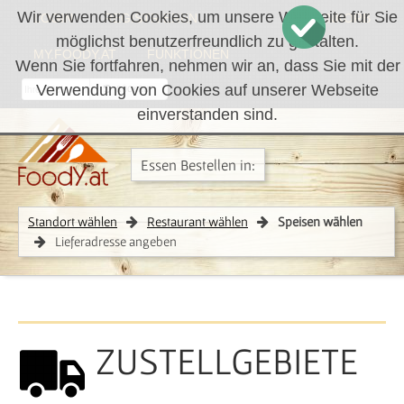
Wir verwenden Cookies, um unsere Webseite für Sie
LOGIN
REGISTRIEREN
WARENKORB
möglichst benutzerfreundlich zu gestalten.
MY.FOODY.AT
FUNKTIONEN
Wenn Sie fortfahren, nehmen wir an, dass Sie mit der
Verwendung von Cookies auf unserer Webseite
RÜCKRUF
einverstanden sind.
Essen Bestellen in:
Standort wählen
Restaurant wählen
Speisen wählen
Lieferadresse angeben
ZUSTELLGEBIETE